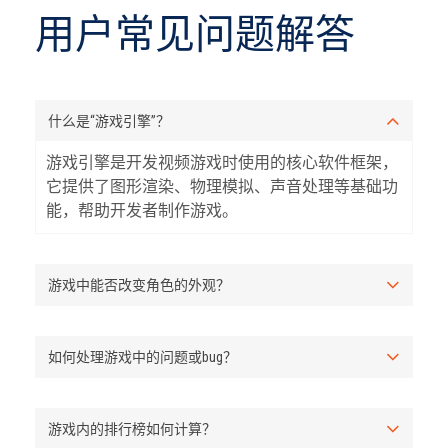
用户常见问题解答
什么是“游戏引擎”？
游戏引擎是开发视频游戏时使用的核心软件框架，
它提供了图形渲染、物理模拟、声音处理等基础功
能，帮助开发者制作游戏。
游戏中能否改变角色的外观？
如何处理游戏中的问题或bug？
游戏内的排行榜如何计算？