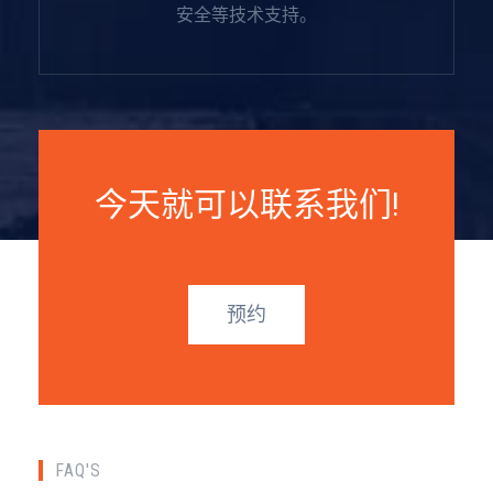
安全等技术支持。
今天就可以联系我们!
预约
FAQ'S