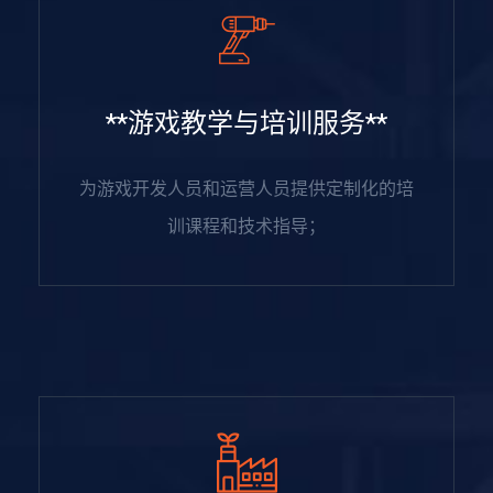
**游戏教学与培训服务**
为游戏开发人员和运营人员提供定制化的培
训课程和技术指导；