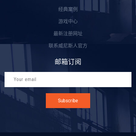
经典案例
游戏中心
最新注册网址
联系威尼斯人官方
邮箱订阅
Subscribe