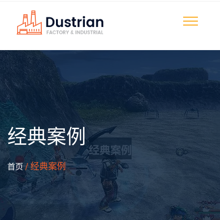
经典案例
/ 经典案例
首页