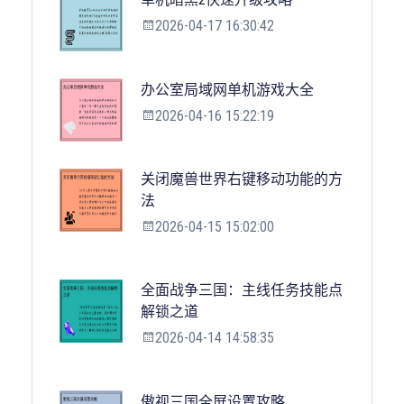
2026-04-17 16:30:42
办公室局域网单机游戏大全
2026-04-16 15:22:19
关闭魔兽世界右键移动功能的方
法
2026-04-15 15:02:00
全面战争三国：主线任务技能点
解锁之道
2026-04-14 14:58:35
傲视三国全屏设置攻略