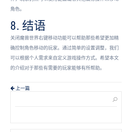
角色。
8. 结语
关闭魔兽世界右键移动功能可以帮助那些希望更加精
确控制角色移动的玩家。通过简单的设置调整，我们
可以根据个人需求来自定义游戏操作方式。希望本文
的介绍对于那些有需要的玩家能够有所帮助。
上一篇