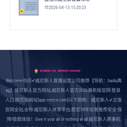
2026-04-13 15:20:23
Welcome访问✔威尼斯人直播运营公司推荐【导航：baidu典
ag】威尼斯人官方网站,威尼斯人官方2026最新版官网·登录·
入口·网页版网址[app-venice.com]以下简称：威尼斯人✔正版
官网全站,全称:威尼斯人体育平台,稳定18年信誉推荐安全.保
障!极致体验！Give it your all or nothing at all.威尼斯人赛事机